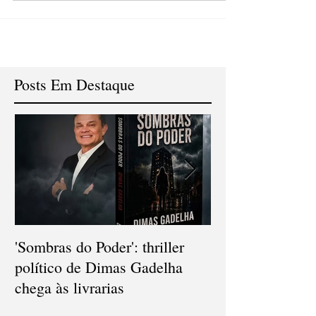
de São Gonçalo, no sábado (3) A 3ª edição do
Colóquios Gonçalenses recebe a literatura...
Posts Em Destaque
'Sombras do Poder': thriller
V Concurso Nac