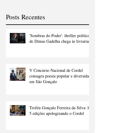
político de Dimas Gadelha
Cordel consagra
chega às livrarias
popular e diver
Gonçalo
Posts Recentes
'Sombras do Poder': thriller político
de Dimas Gadelha chega às livrarias
V Concurso Nacional de Cordel
consagra poesia popular e diversidade
em São Gonçalo