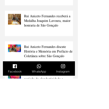
Rádio Aliança FM 98,7 em formato
pocket cast
Rui Aniceto Fernandes receberá a
Medalha Joaquim Lavoura, maior
honraria de São Gonçalo
Rui Aniceto Fernandes discute
História e Memória em Prefácio de
Coletânea sobre São Gonçalo
Facebook
WhatsApp
Instagram
Filho de militante comunista relata
período de clandestinidade e
resistência em São Gonçalo durante a
ditadura