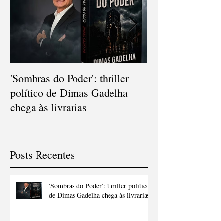
'Sombras do Poder': thriller
V Concurso Nac
político de Dimas Gadelha
Cordel consagra
chega às livrarias
popular e diver
Gonçalo
Posts Recentes
'Sombras do Poder': thriller político
de Dimas Gadelha chega às livrarias