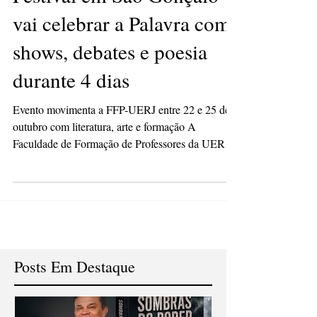
Festival em São Gonçalo
vai celebrar a Palavra com
shows, debates e poesia
durante 4 dias
Evento movimenta a FFP-UERJ entre 22 e 25 de
outubro com literatura, arte e formação A
Faculdade de Formação de Professores da UERJ,
em São Gonçalo, será palco do Festival Literário e
Multiartístico Via Palavra , entre os dias 22 e 25
de outubro de 2025, com uma programação
gratuita voltada à celebração da Palavra em suas
múltiplas expressões. O evento reúne cinco eixos
— Mesas de Debates, Shows, Exposição, Feira de
Livros e Exibição Audiovisual — com diversas
Posts Em Destaque
atrações que mi