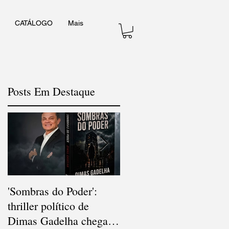
CATÁLOGO
Mais
Posts Em Destaque
'Sombras do Poder':
V Concurso Nacional d
thriller político de
Cordel consagra poesia
Dimas Gadelha chega
popular e diversidade