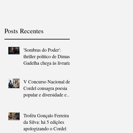
às livrarias
em São Gonçalo
Posts Recentes
'Sombras do Poder':
thriller político de Dimas
Gadelha chega às livrarias
V Concurso Nacional de
Cordel consagra poesia
popular e diversidade em
São Gonçalo
Troféu Gonçalo Ferreira
da Silva: há 5 edições
apologizando o Cordel