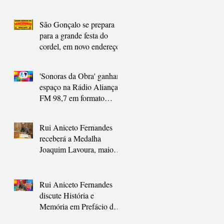
São Gonçalo se prepara
para a grande festa do
cordel, em novo endereço
'Sonoras da Obra' ganham
espaço na Rádio Aliança
FM 98,7 em formato
pocket cast
Rui Aniceto Fernandes
receberá a Medalha
Joaquim Lavoura, maior
honraria de São Gonçalo
Rui Aniceto Fernandes
discute História e
Memória em Prefácio de
Coletânea sobre São