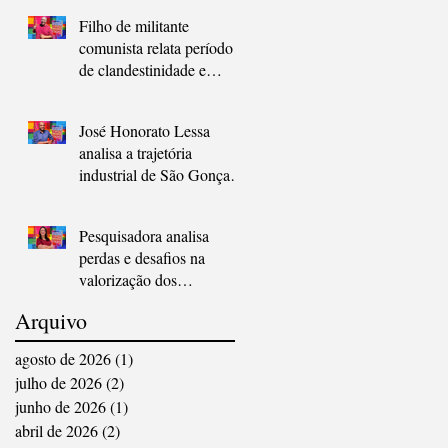
Gonçalo
Filho de militante
comunista relata período
de clandestinidade e
resistência em São
Gonçalo durante a
José Honorato Lessa
ditadura
analisa a trajetória
industrial de São Gonçalo
como chave para
compreender a cidade
Pesquisadora analisa
perdas e desafios na
valorização dos
educadores em São
Arquivo
Gonçalo
agosto de 2026
(1)
1 post
julho de 2026
(2)
2 posts
junho de 2026
(1)
1 post
abril de 2026
(2)
2 posts