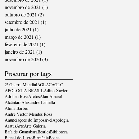
novembro de 2021
(1)
1 post
outubro de 2021
(2)
2 posts
setembro de 2021
(1)
1 post
julho de 2021
(1)
1 post
março de 2021
(1)
1 post
fevereiro de 2021
(1)
1 post
janeiro de 2021
(1)
1 post
novembro de 2020
(3)
3 posts
Procurar por tags
2ª Guerra Mundial
AGLAC
AGLC
APOLOGIA BRASIL
Adino Xavier
Adriana Rosa
Afetos
Alan Amaral
Alcântara
Alexandre Lamella
Almir Barbio
André Victor Mendes Rosa
Anunciações do Impossível
Apologia
Aratus
Arte
Arte Galeria
Baía de Guanabara
Beatles
Biblioteca
Bienal do Livro
Birmânia
Boana