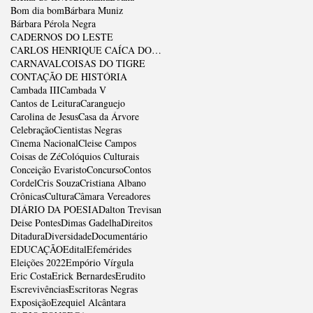
Bom dia bom
Bárbara Muniz
Bárbara Pérola Negra
CADERNOS DO LESTE
CARLOS HENRIQUE CAÍCA DOS SANTOS
CARNAVAL
COISAS DO TIGRE
CONTAÇÃO DE HISTÓRIA
Cambada III
Cambada V
Cantos de Leitura
Caranguejo
Carolina de Jesus
Casa da Árvore
Celebração
Cientistas Negras
Cinema Nacional
Cleise Campos
Coisas de Zé
Colóquios Culturais
Conceição Evaristo
Concurso
Contos
Cordel
Cris Souza
Cristiana Albano
Crônicas
Cultura
Câmara Vereadores
DIÁRIO DA POESIA
Dalton Trevisan
Deise Pontes
Dimas Gadelha
Direitos
Ditadura
Diversidade
Documentário
EDUCAÇÃO
Edital
Efemérides
Eleições 2022
Empório Vírgula
Eric Costa
Erick Bernardes
Erudito
Escrevivências
Escritoras Negras
Exposição
Ezequiel Alcântara