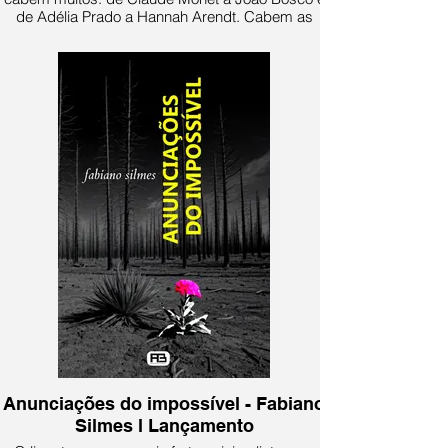
de Adélia Prado a Hannah Arendt. Cabem as
carícias de uma namorada e uns olhos de mãe,
como também tantas tonalidades, vaga-lumes e
– por que não? – nela cabem os liquidificadores.
É uma poesia que abre espaço, generosa.
Anunciações do impossível - Fabiano
Silmes l Lançamento