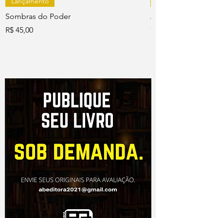
Lançamento
Sombras do Poder
Adágios e Ditos P
Cordel
Preço
R$ 45,00
Preço
R$ 45,00