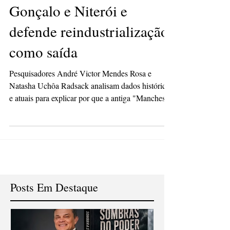
econômico entre São
Gonçalo e Niterói e
defende reindustrialização
como saída
Pesquisadores André Victor Mendes Rosa e
Natasha Uchôa Radsack analisam dados históricos
e atuais para explicar por que a antiga "Manchester
Fluminense" se tornou cidade-dormitório enquanto
a vizinha consolidou polo de alta renda Natasha e
André Victor/Foto: divulgação Vizinhas separadas
por uma curta distância, mas por um abismo de
indicadores socioeconômicos. É assim que os
pesquisadores André Victor Mendes Rosa e
Natasha Uchôa Radsack definem a relação entre
Posts Em Destaque
São Gonçalo e