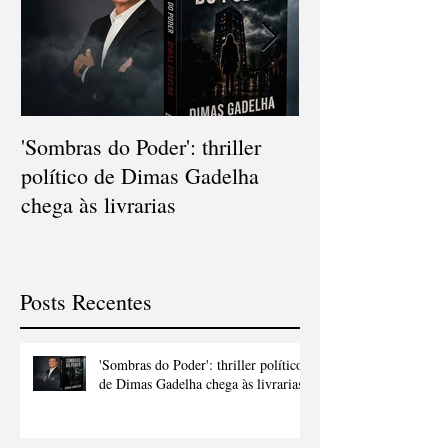
'Sombras do Poder': thriller
V Concurso Nac
político de Dimas Gadelha
Cordel consagra
chega às livrarias
popular e diver
Gonçalo
Posts Recentes
'Sombras do Poder': thriller político
de Dimas Gadelha chega às livrarias