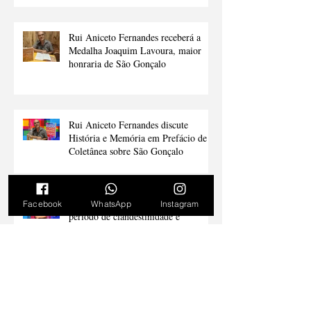
pocket cast
Rui Aniceto Fernandes receberá a
Medalha Joaquim Lavoura, maior
honraria de São Gonçalo
Rui Aniceto Fernandes discute
História e Memória em Prefácio de
Coletânea sobre São Gonçalo
Facebook
WhatsApp
Instagram
Filho de militante comunista relata
período de clandestinidade e
resistência em São Gonçalo durante a
ditadura
José Honorato Lessa analisa a