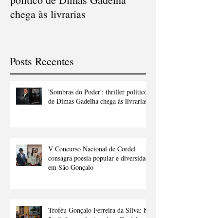
'Sombras do Poder': thriller
V Concurso Nac
político de Dimas Gadelha
Cordel consagra
chega às livrarias
popular e diver
Gonçalo
Posts Recentes
'Sombras do Poder': thriller político
de Dimas Gadelha chega às livrarias
V Concurso Nacional de Cordel
consagra poesia popular e diversidade
em São Gonçalo