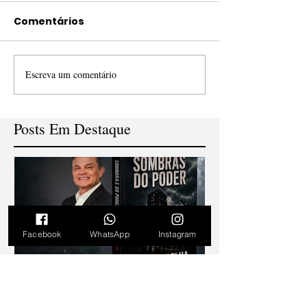
Comentários
Escreva um comentário
Posts Em Destaque
Facebook
WhatsApp
Instagram
'Sombras do Poder': thriller
V Concurso Nac
político de Dimas Gadelha
Cordel consagra