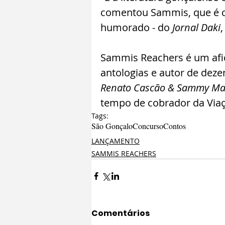
comentou Sammis, que é co
humorado - do 
Jornal Daki
,
Sammis Reachers é um afici
antologias e autor de dezen
Renato Cascão & Sammy Ma
tempo de cobrador da Viaçã
Tags:
São Gonçalo
Concurso
Contos
LANÇAMENTO
SAMMIS REACHERS
Comentários