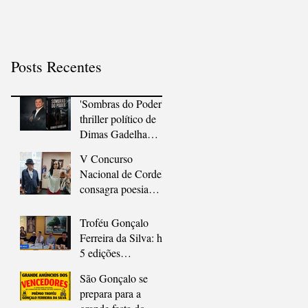
às livrarias
em São Gonçalo
Posts Recentes
'Sombras do Poder':
thriller político de
Dimas Gadelha
chega às livrarias
V Concurso
Nacional de Cordel
consagra poesia
popular e
diversidade em São
Troféu Gonçalo
Gonçalo
Ferreira da Silva: há
5 edições
apologizando o
São Gonçalo se
Cordel
prepara para a