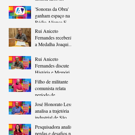
grande festa do
cordel, em novo
'Sonoras da Obra'
endereço
ganham espaço na
Rádio Aliança FM
98,7 em formato
Rui Aniceto
pocket cast
Fernandes receberá
a Medalha Joaquim
Lavoura, maior
honraria de São
Rui Aniceto
Gonçalo
Fernandes discute
História e Memória
em Prefácio de
Filho de militante
Coletânea sobre São
comunista relata
Gonçalo
período de
clandestinidade e
José Honorato Lessa
resistência em São
analisa a trajetória
Gonçalo durante a
industrial de São
ditadura
Gonçalo como
Pesquisadora analisa
chave para
perdas e desafios na