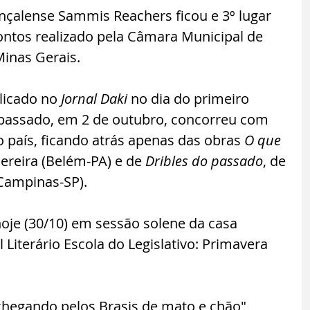
onçalense Sammis Reachers ficou e 3º lugar 
ontos realizado pela Câmara Municipal de 
Minas Gerais.
licado no 
Jornal Daki
 no dia do primeiro 
 passado, em 2 de outubro, concorreu com 
o país, ficando atrás apenas das obras 
O que 
Pereira (Belém-PA) e de 
Dribles do passado
, de 
Campinas-SP). 
hoje (30/10) em sessão solene da casa 
l Literário Escola do Legislativo: Primavera 
 chegando pelos Brasis de mato e chão", 