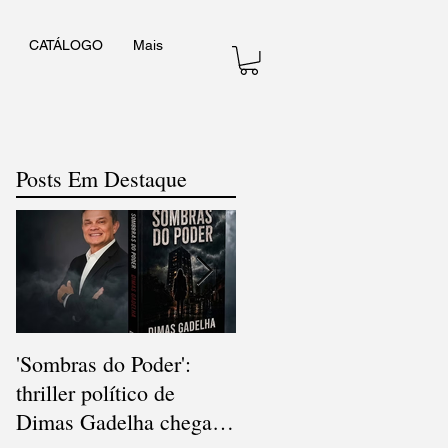
CATÁLOGO
Mais
Posts Em Destaque
'Sombras do Poder':
V Concurso Nacional d
thriller político de
Cordel consagra poesia
Dimas Gadelha chega
popular e diversidade