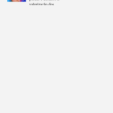
compreender a
valorização dos
cidade
educadores em São
Gonçalo