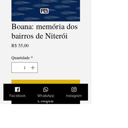
Boana: memória dos
bairros de Niterói
Preço
R$ 55,00
Quantidade
*
Adicionar ao carrinho
Facebook
WhatsApp
Instagram
Comprar
Boana: memória dos bairros de Niterói
,
de Erick Bernardes, é uma coletânea de