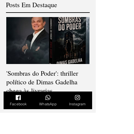
Posts Em Destaque
'Sombras do Poder': thriller
V Concurso Nac
político de Dimas Gadelha
Cordel consagra
chega às livrarias
popular e diver
Gonçalo
Facebook
WhatsApp
Instagram
Posts Recentes