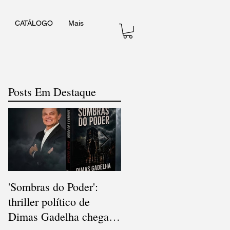
CATÁLOGO
Mais
Posts Em Destaque
'Sombras do Poder':
V Concurso Nacional d
thriller político de
Cordel consagra poesia
Dimas Gadelha chega
popular e diversidade