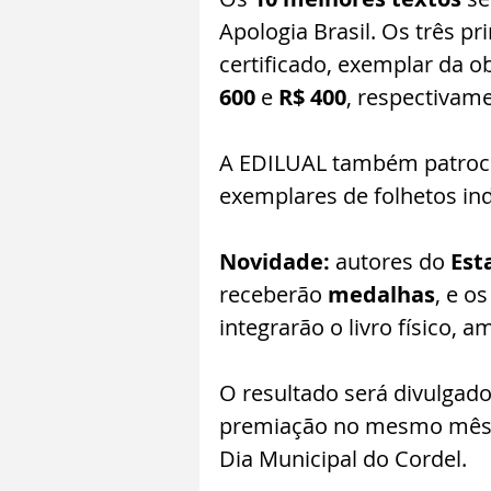
Apologia Brasil. Os três p
certificado, exemplar da o
600
 e 
R$ 400
, respectivame
A EDILUAL também patroci
exemplares de folhetos ind
Novidade:
 autores do 
Est
receberão 
medalhas
, e o
integrarão o livro físico, 
O resultado será divulgad
premiação no mesmo mês,
Dia Municipal do Cordel.