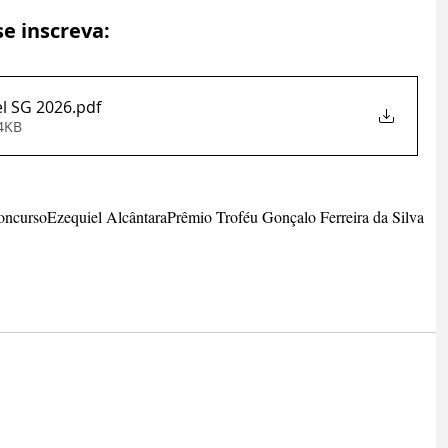
se inscreva:
el SG 2026
.pdf
94KB
oncurso
Ezequiel Alcântara
Prêmio Troféu Gonçalo Ferreira da Silva