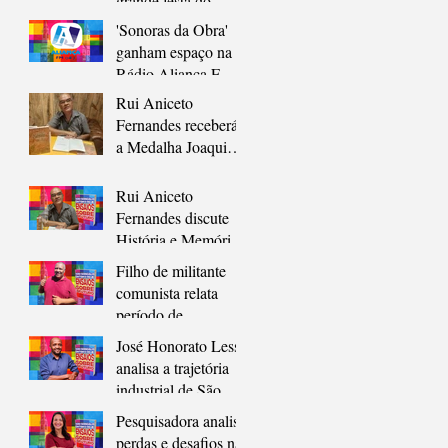
grande festa do
cordel, em novo
'Sonoras da Obra'
endereço
ganham espaço na
Rádio Aliança FM
98,7 em formato
Rui Aniceto
pocket cast
Fernandes receberá
a Medalha Joaquim
Lavoura, maior
honraria de São
Rui Aniceto
Gonçalo
Fernandes discute
História e Memória
em Prefácio de
Filho de militante
Coletânea sobre São
comunista relata
Gonçalo
período de
clandestinidade e
José Honorato Lessa
resistência em São
analisa a trajetória
Gonçalo durante a
industrial de São
ditadura
Gonçalo como
Pesquisadora analisa
chave para
perdas e desafios na