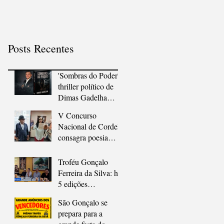
às livrarias
em São Gonçalo
Posts Recentes
'Sombras do Poder':
thriller político de
Dimas Gadelha
chega às livrarias
V Concurso
Nacional de Cordel
consagra poesia
popular e
diversidade em São
Troféu Gonçalo
Gonçalo
Ferreira da Silva: há
5 edições
apologizando o
São Gonçalo se
Cordel
prepara para a