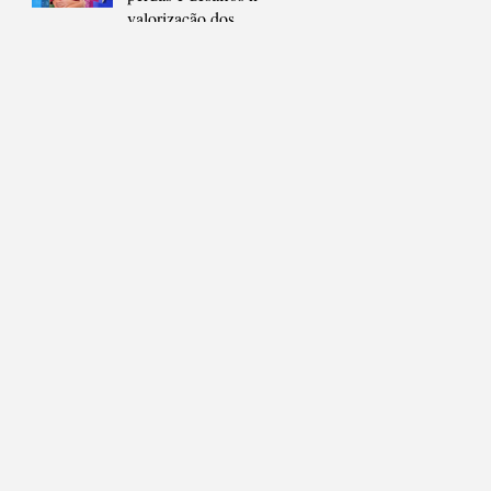
compreender a
valorização dos
cidade
educadores em São
Gonçalo