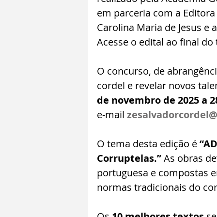
em parceria com a Editora 
Carolina Maria de Jesus e a
Acesse o edital ao final do 
O concurso, de abrangência
cordel e revelar novos tale
de novembro de 2025 a 28
e-mail 
zesalvadorcordel
O tema desta edição é 
“AD
Corruptelas.”
 As obras de
portuguesa e compostas em
normas tradicionais do cor
Os 
10 melhores textos
 s