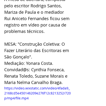
pelo escritor Rodrigo Santos, 
Mariza de Paula e o mediador 
Rui Aniceto Fernandes ficou sem 
registro em vídeo por causa de 
problemas técnicos.
MESA: "Construção Coletiva: O 
Fazer Literário das Escritoras em 
São Gonçalo".
Mediação: Yonara Costa.
Convidad@s: Cynthia Fonseca, 
Renata Toledo, Suzane Morais e 
Maria Nelma Carvalho Braga.
https://video.wixstatic.com/video/4fada9_
2168cd5e450146209e276f12c8213252/720
p/mp4/file.mp4