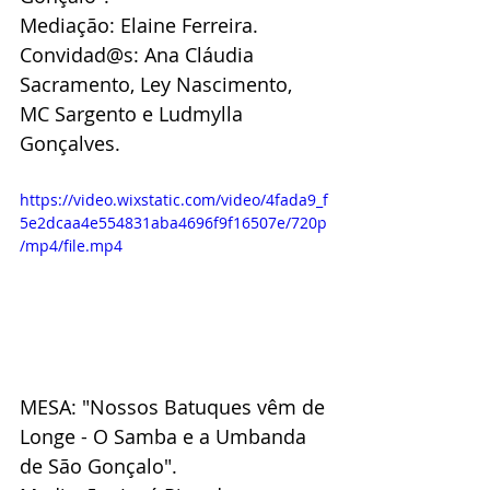
Mediação: Elaine Ferreira.
Convidad@s: Ana Cláudia 
Sacramento, Ley Nascimento, 
MC Sargento e Ludmylla 
Gonçalves.
https://video.wixstatic.com/video/4fada9_f
5e2dcaa4e554831aba4696f9f16507e/720p
/mp4/file.mp4
MESA: "Nossos Batuques vêm de 
Longe - O Samba e a Umbanda 
de São Gonçalo".