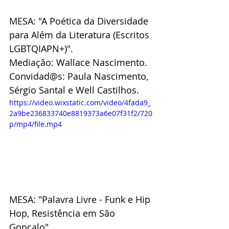
MESA: "A Poética da Diversidade 
para Além da Literatura (Escritos 
LGBTQIAPN+)".
Mediação: Wallace Nascimento.
Convidad@s: Paula Nascimento, 
Sérgio Santal e Well Castilhos.
https://video.wixstatic.com/video/4fada9_
2a9be236833740e8819373a6e07f31f2/720
p/mp4/file.mp4
MESA: "Palavra Livre - Funk e Hip 
Hop, Resistência em São 
Gonçalo".