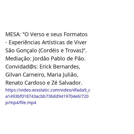
MESA: "O Verso e seus Formatos 
- Experiências Artísticas de Viver 
São Gonçalo (Cordéis e Trovas)".
Mediação: Jordão Pablo de Pão.
Convidad@s: Erick Bernardes, 
Gilvan Carneiro, Maria Julião, 
Renato Cardoso e Zé Salvador.
https://video.wixstatic.com/video/4fada9_c
a1493bf018743acbb736dd9419704e6/720
p/mp4/file.mp4