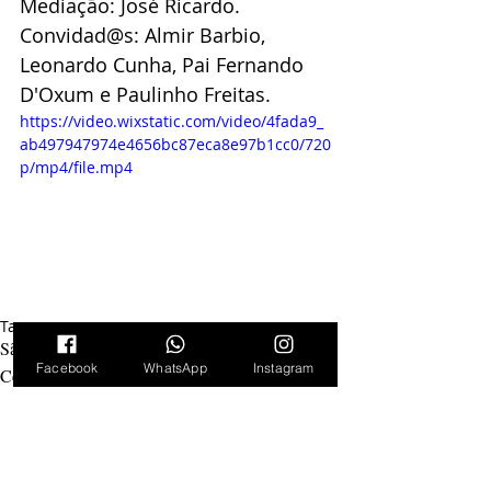
Mediação: José Ricardo.
Convidad@s: Almir Barbio, 
Leonardo Cunha, Pai Fernando 
D'Oxum e Paulinho Freitas.
https://video.wixstatic.com/video/4fada9_
ab497947974e4656bc87eca8e97b1cc0/720
p/mp4/file.mp4
Tags:
São Gonçalo
Via Palavra
FFP-UERJ
Festa
Facebook
WhatsApp
Instagram
Celebração
LANÇAMENTO
CULTURA
ARTE