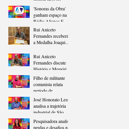
grande festa do
cordel, em novo
'Sonoras da Obra'
endereço
ganham espaço na
Rádio Aliança FM
98,7 em formato
Rui Aniceto
pocket cast
Fernandes receberá
a Medalha Joaquim
Lavoura, maior
honraria de São
Rui Aniceto
Gonçalo
Fernandes discute
História e Memória
em Prefácio de
Filho de militante
Coletânea sobre São
comunista relata
Gonçalo
período de
clandestinidade e
José Honorato Lessa
resistência em São
analisa a trajetória
Gonçalo durante a
industrial de São
ditadura
Gonçalo como
Pesquisadora analisa
chave para
perdas e desafios na