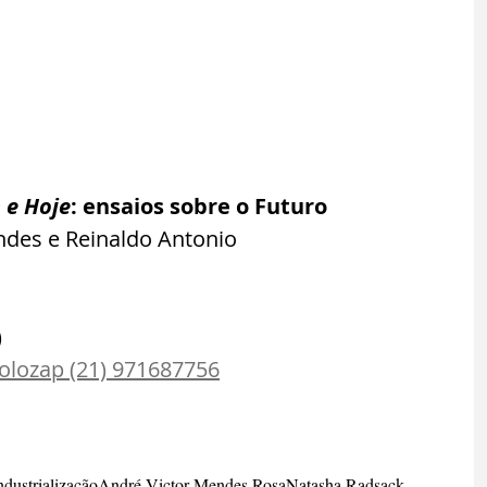
 e Hoje
: ensaios sobre o Futuro
des e Reinaldo Antonio
)
olozap (21) 971687756
ndustrialização
André Victor Mendes Rosa
Natasha Radsack