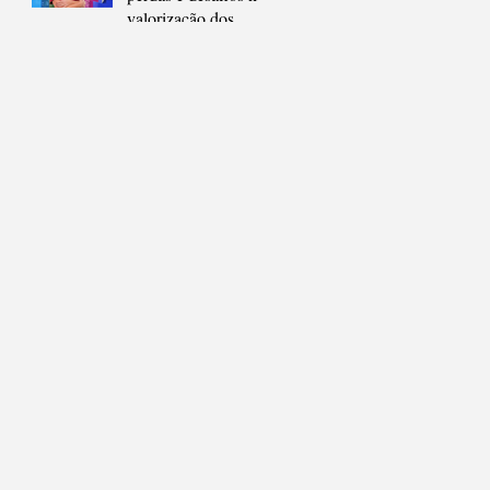
compreender a
valorização dos
cidade
educadores em São
Gonçalo