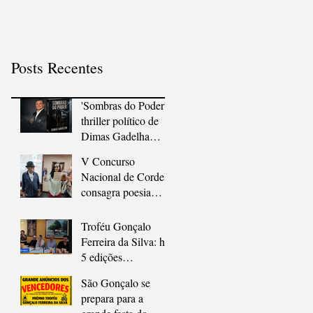
às livrarias
em São Gonçalo
Posts Recentes
'Sombras do Poder':
thriller político de
Dimas Gadelha
chega às livrarias
V Concurso
Nacional de Cordel
consagra poesia
popular e
diversidade em São
Troféu Gonçalo
Gonçalo
Ferreira da Silva: há
5 edições
apologizando o
São Gonçalo se
Cordel
prepara para a