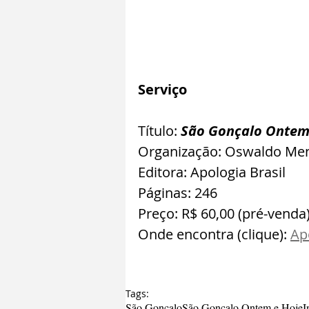
Serviço
Título: 
São Gonçalo Ontem
Organização: Oswaldo Men
Editora: Apologia Brasil
Páginas: 246
Preço: R$ 60,00 (pré-venda
Onde encontra (clique): 
Ap
Tags:
São Gonçalo
São Gonçalo Ontem e Hoje
I