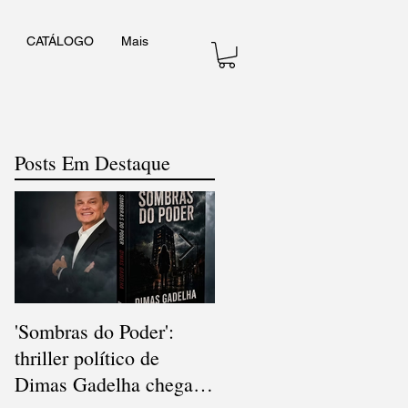
CATÁLOGO
Mais
Posts Em Destaque
'Sombras do Poder':
V Concurso Nacional d
thriller político de
Cordel consagra poesia
Dimas Gadelha chega
popular e diversidade