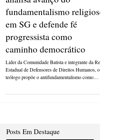
analisa avanço do
fundamentalismo religioso
em SG e defende fé
progressista como
caminho democrático
Líder da Comunidade Batista e integrante da Rede
Estadual de Defensores de Direitos Humanos, o
teólogo propõe o antifundamentalismo como
princípio ético e político para garantir a pluralidade
e o respeito às diferenças na cidade JUlio/Foto:
Divulgação O crescimento de setores religiosos
fundamentalistas em São Gonçalo — com
discursos moralizantes, anti-intelectuais e
antidemocráticos — representa um risco concreto
à pluralidade e à convivência cidadã. A análise é