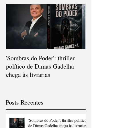
Posts Em Destaque
do pastor e
'Sombras do Poder': thriller
V Concurso Nac
político de Dimas Gadelha
Cordel consagra
chega às livrarias
popular e diver
Gonçalo
Posts Recentes