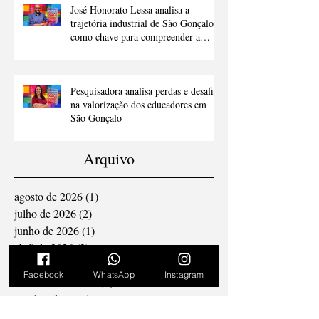
José Honorato Lessa analisa a
trajetória industrial de São Gonçalo
como chave para compreender a
cidade
Pesquisadora analisa perdas e desafios
na valorização dos educadores em
São Gonçalo
Arquivo
agosto de 2026
(1)
1 post
julho de 2026
(2)
2 posts
junho de 2026
(1)
1 post
abril de 2026
(2)
2 posts
Facebook
WhatsApp
Instagram
março de 2026
(26)
26 posts
novembro de 2025
(2)
2 posts