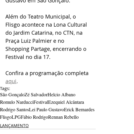
Gustavo em São Gonçalo.
Além do Teatro Municipal, o 
Flisgo acontece na Lona Cultural 
do Jardim Catarina, no CTN, na 
Praça Luiz Palmier e no 
Shopping Partage, encerrando o 
Festival no dia 17.
Confira a programação completa 
aqui
.
Tags:
São Gonçalo
Zé Salvador
Helcio Albano
Romulo Narducci
Festival
Ezequiel Alcântara
Rodrigo Santos
Lei Paulo Gustavo
Erick Bernardes
Flisgo
LPG
Fábio Rodrigo
Rennan Rebello
LANÇAMENTO